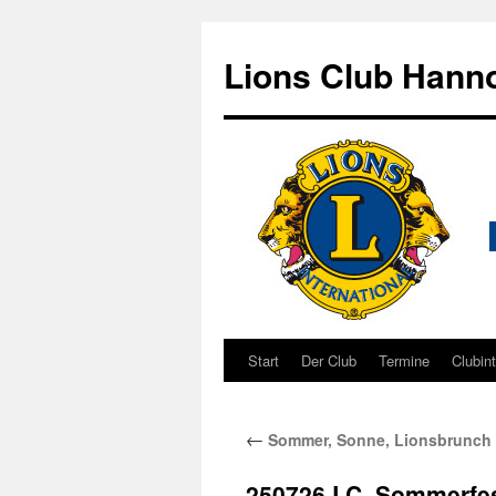
Zum
Inhalt
Lions Club Hanno
springen
Start
Der Club
Termine
Clubin
←
Sommer, Sonne, Lionsbrunch
250726.LC_Sommerfes