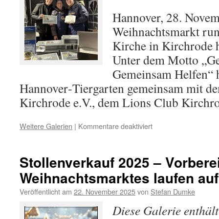
Hannover, 28. Novem
Weihnachtsmarkt run
Kirche in Kirchrode h
Unter dem Motto „G
Gemeinsam Helfen“ h
Hannover‑Tiergarten gemeinsam mit de
Kirchrode e.V., dem Lions Club Kirch
für
Weitere Galerien
|
Kommentare deaktiviert
Weihnachtsmarkt
eröffnet
–
Stollenverkauf 2025 – Vorbere
der
Weihnachtsmarktes laufen au
Advent
beginnt
Veröffentlicht am
22. November 2025
von
Stefan Dumke
Diese Galerie enthäl