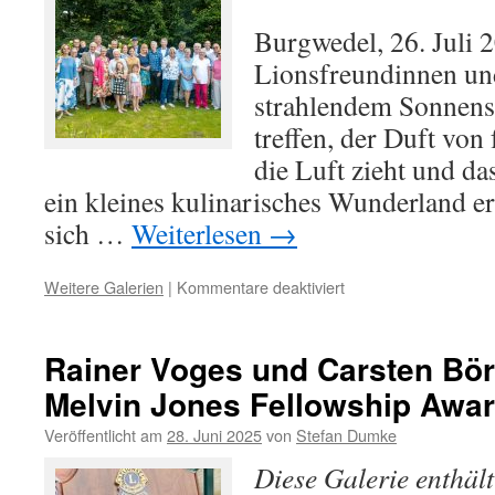
Burgwedel, 26. Juli 
Lionsfreundinnen un
strahlendem Sonnens
treffen, der Duft von
die Luft zieht und da
ein kleines kulinarisches Wunderland e
sich …
Weiterlesen
→
für
Weitere Galerien
|
Kommentare deaktiviert
Sommer,
Sonne,
Lionsbrunch
Rainer Voges und Carsten Bör
Melvin Jones Fellowship Awa
Veröffentlicht am
28. Juni 2025
von
Stefan Dumke
Diese Galerie enthäl