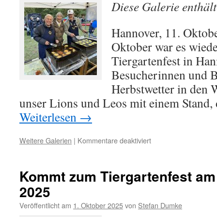
Diese Galerie enthäl
und
Klangkultur
hautnah
Hannover, 11. Oktob
erlebt
Oktober war es wieder
Tiergartenfest in Han
Besucherinnen und B
Herbstwetter in den 
unser Lions und Leos mit einem Stand, 
Weiterlesen
→
für
Weitere Galerien
|
Kommentare deaktiviert
Mit
Herz
und
Kommt zum Tiergartenfest am
Pfanne
2025
im
Einsatz
Veröffentlicht am
1. Oktober 2025
von
Stefan Dumke
–