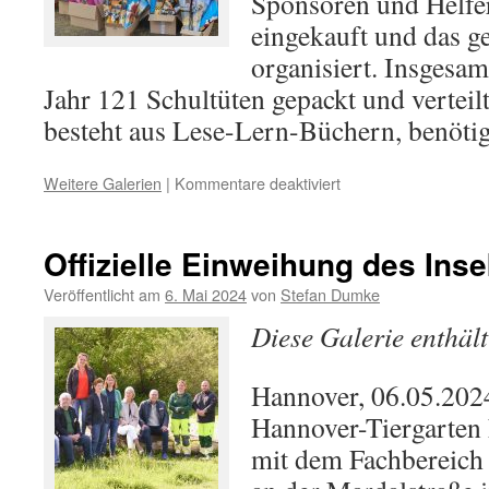
Sponsoren und Helfer 
eingekauft und das 
organisiert. Insgesam
Jahr 121 Schultüten gepackt und verteil
besteht aus Lese-Lern-Büchern, benöt
für
Weitere Galerien
|
Kommentare deaktiviert
Rechtzeitig
zur
Einschulung:
Offizielle Einweihung des Ins
Leos
packen
Veröffentlicht am
6. Mai 2024
von
Stefan Dumke
121
Diese Galerie enthäl
Schultüten
Hannover, 06.05.202
Hannover-Tiergarten
mit dem Fachbereich