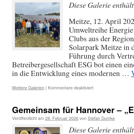
Diese Galerie enthäl
Meitze, 12. April 2
Umweltreihe Energie 
Clubs aus der Regio
Solarpark Meitze in
Führung durch Vertre
Betreibergesellschaft ESG bot einen ei
in die Entwicklung eines modernen …
für
Weitere Galerien
|
Kommentare deaktiviert
Lions
besichtigen
den
Gemeinsam für Hannover – „Ei
Solarpark
Meitze
Veröffentlicht am
28. Februar 2026
von
Stefan Dumke
Diese Galerie enthäl