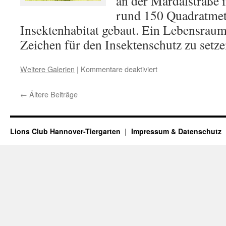
an der Mardalstraße 
rund 150 Quadratmet
Insektenhabitat gebaut. Ein Lebensraum 
Zeichen für den Insektenschutz zu set
für
Weitere Galerien
|
Kommentare deaktiviert
Offizielle
Einweihung
←
Ältere Beiträge
des
Insektenhügels
Lions Club Hannover-Tiergarten
Impressum & Datenschutz