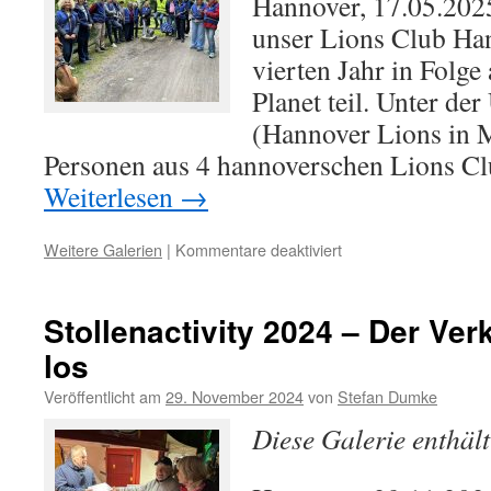
Hannover, 17.05.20
unser Lions Club Ha
vierten Jahr in Folge
Planet teil. Unter d
(Hannover Lions in M
Personen aus 4 hannoverschen Lions C
Weiterlesen
→
für
Weitere Galerien
|
Kommentare deaktiviert
HALIMO
25
–
Stollenactivity 2024 – Der Ver
Move
los
for
the
Veröffentlicht am
29. November 2024
von
Stefan Dumke
Planet
–
Diese Galerie enthäl
2025