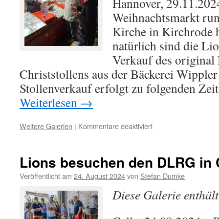
Hannover, 29.11.202
Weihnachtsmarkt run
Kirche in Kirchrode 
natürlich sind die Li
Verkauf des original
Christstollens aus der Bäckerei Wippler
Stollenverkauf erfolgt zu folgenden Zei
Weiterlesen
→
für
Weitere Galerien
|
Kommentare deaktiviert
Stollenactivity
2024
–
Lions besuchen den DLRG in 
Der
Verkauf
Veröffentlicht am
24. August 2024
von
Stefan Dumke
geht
Diese Galerie enthäl
wieder
los