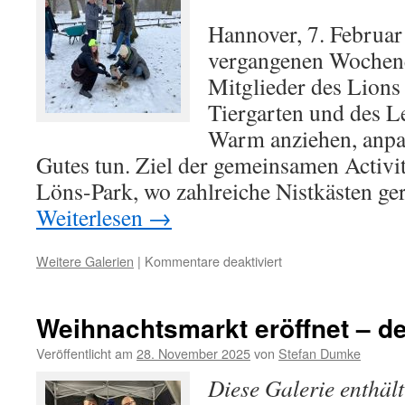
Hannover, 7. Februa
vergangenen Wochene
Mitglieder des Lion
Tiergarten und des L
Warm anziehen, anp
Gutes tun. Ziel der gemeinsamen Activ
Löns-Park, wo zahlreiche Nistkästen ge
Weiterlesen
→
für
Weitere Galerien
|
Kommentare deaktiviert
Frischer
Wind
für
Weihnachtsmarkt eröffnet – d
alte
Nester
Veröffentlicht am
28. November 2025
von
Stefan Dumke
Diese Galerie enthäl