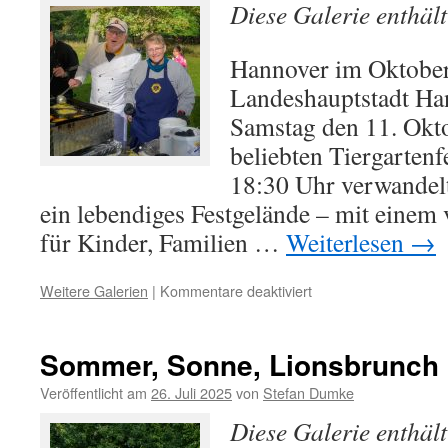
Tiergartenfest
Diese Galerie enthäl
2025
Hannover im Oktober
Landeshauptstadt Han
Samstag den 11. Okt
beliebten Tiergartenf
18:30 Uhr verwandelt
ein lebendiges Festgelände – mit einem
für Kinder, Familien …
Weiterlesen
→
für
Weitere Galerien
|
Kommentare deaktiviert
Kommt
zum
Tiergartenfest
Sommer, Sonne, Lionsbrunch
am
11.
Veröffentlicht am
26. Juli 2025
von
Stefan Dumke
Oktober
Diese Galerie enthäl
2025