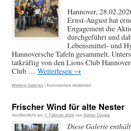
Hannover, 28.02.202
Ernst-August hat ern
Engagement die Akti
durchgeführt und dab
Lebensmittel- und Hy
Hannoversche Tafeln gesammelt. Unters
tatkräftig von den Lions Club Hannover
Club …
Weiterlesen
→
für
Weitere Galerien
|
Kommentare deaktiviert
Gemeinsam
für
Hannover
Frischer Wind für alte Nester
–
„Ein
Veröffentlicht am
7. Februar 2026
von
Stefan Dumke
Teil
Diese Galerie enthäl
mehr“