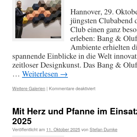
Hannover, 29. Oktob
jüngsten Clubabend d
Club einen ganz bes
erleben: Bang & Olufs
Ambiente erhielten d
spannende Einblicke in die Welt innova
zeitloser Designkunst. Das Bang & Oluf
…
Weiterlesen
→
für
Weitere Galerien
|
Kommentare deaktiviert
Inspirierender
Clubabend
bei
Mit Herz und Pfanne im Einsatz
Bang
2025
&
Olufsen:
Veröffentlicht am
11. Oktober 2025
von
Stefan Dumke
Technik,
Design