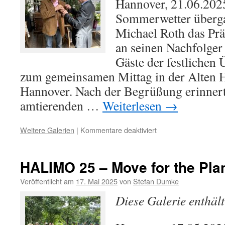
Hannover, 21.06.202
Award
Sommerwetter überg
Michael Roth das Prä
an seinen Nachfolger
Gäste der festlichen 
zum gemeinsamen Mittag in der Alten 
Hannover. Nach der Begrüßung erinnert
amtierenden …
Weiterlesen
→
für
Weitere Galerien
|
Kommentare deaktiviert
Michael
Messner
for
HALIMO 25 – Move for the Pla
President
Veröffentlicht am
17. Mai 2025
von
Stefan Dumke
Diese Galerie enthäl