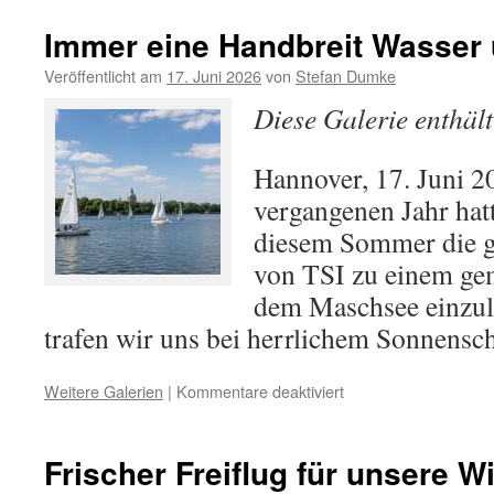
Schultüten
voller
Immer eine Handbreit Wasser 
Zuversicht
–
Veröffentlicht am
17. Juni 2026
von
Stefan Dumke
Gemeinsam
Diese Galerie enthäl
stark
für
einen
Hannover, 17. Juni 
guten
vergangenen Jahr hat
Schulstart
diesem Sommer die g
von TSI zu einem ge
dem Maschsee einzul
trafen wir uns bei herrlichem Sonnens
für
Weitere Galerien
|
Kommentare deaktiviert
Immer
eine
Handbreit
Frischer Freiflug für unsere W
Wasser