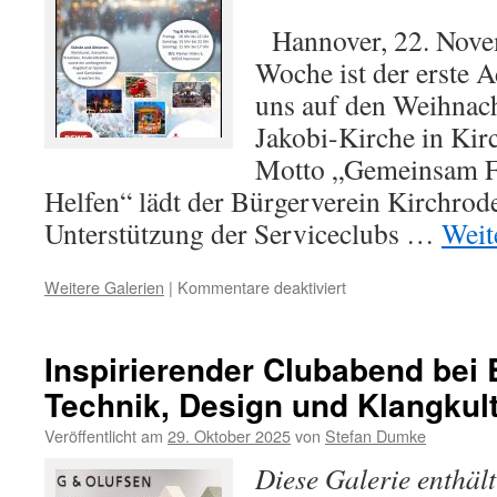
Hannover, 22. Nove
Woche ist der erste 
uns auf den Weihnac
Jakobi-Kirche in Ki
Motto „Gemeinsam F
Helfen“ lädt der Bürgerverein Kirchrode
Unterstützung der Serviceclubs …
Weit
für
Weitere Galerien
|
Kommentare deaktiviert
Stollenverkauf
2025
–
Inspirierender Clubabend bei 
Vorbereitungen
Technik, Design und Klangkult
des
Weihnachtsmarktes
Veröffentlicht am
29. Oktober 2025
von
Stefan Dumke
laufen
auf
Diese Galerie enthäl
Hochtouren