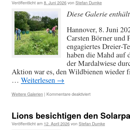
unterm
Veröffentlicht am
8. Juni 2026
von
Stefan Dumke
Kiel
Diese Galerie enthäl
Hannover, 8. Juni 202
Carsten Börner und 
engagiertes Dreier-T
haben die Mahd auf 
der Mardalwiese durc
Aktion war es, den Wildbienen wieder f
…
Weiterlesen
→
für
Weitere Galerien
|
Kommentare deaktiviert
Frischer
Freiflug
für
Lions besichtigen den Solarpa
unsere
Wildbienen
Veröffentlicht am
12. April 2026
von
Stefan Dumke