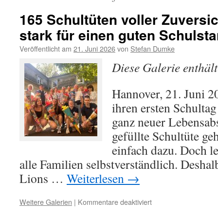
165 Schultüten voller Zuvers
stark für einen guten Schulsta
Veröffentlicht am
21. Juni 2026
von
Stefan Dumke
Diese Galerie enthäl
Hannover, 21. Juni 
ihren ersten Schultag
ganz neuer Lebensabsc
gefüllte Schultüte geh
einfach dazu. Doch lei
alle Familien selbstverständlich. Deshalb
Lions …
Weiterlesen
→
für
Weitere Galerien
|
Kommentare deaktiviert
165