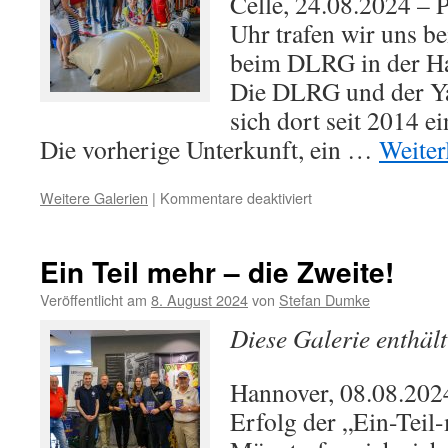
Celle, 24.08.2024 – 
Uhr trafen wir uns be
beim DLRG in der Haf
Die DLRG und der Yac
sich dort seit 2014 
Die vorherige Unterkunft, ein …
Weiter
für
Weitere Galerien
|
Kommentare deaktiviert
Lions
besuchen
den
Ein Teil mehr – die Zweite!
DLRG
in
Veröffentlicht am
8. August 2024
von
Stefan Dumke
Celle
Diese Galerie enthäl
Hannover, 08.08.202
Erfolg der „Ein-Teil