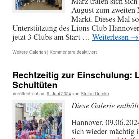
März trafen sich sic
August zum zweiten
Markt. Dieses Mal so
Unterstützung des Lions Club Hannove
jetzt 3 Clubs am Start …
Weiterlesen
→
für
Weitere Galerien
|
Kommentare deaktiviert
Ein
Teil
mehr
Rechtzeitig zur Einschulung:
–
Schultüten
die
Zweite!
Veröffentlicht am
9. Juni 2024
von
Stefan Dumke
Diese Galerie enthäl
Hannover, 09.06.202
sich wieder mächtig i