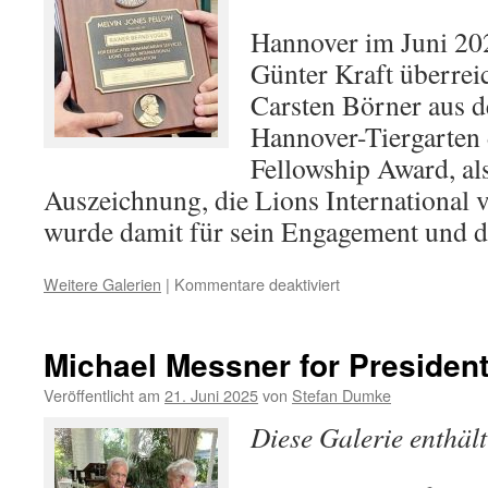
Hannover im Juni 20
Günter Kraft überrei
Carsten Börner aus 
Hannover-Tiergarten
Fellowship Award, al
Auszeichnung, die Lions International v
wurde damit für sein Engagement und 
für
Weitere Galerien
|
Kommentare deaktiviert
Rainer
Voges
und
Michael Messner for Presiden
Carsten
Börner
Veröffentlicht am
21. Juni 2025
von
Stefan Dumke
erhalten
Diese Galerie enthäl
Melvin
Jones
Fellowship