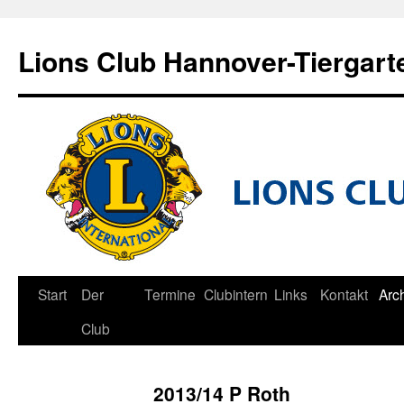
Zum
Inhalt
Lions Club Hannover-Tiergart
springen
Start
Der
Termine
Clubintern
Links
Kontakt
Arc
Club
2013/14 P Roth