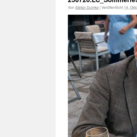
Von
Stefan Dumke
|
Veröffentlicht
14. Okt