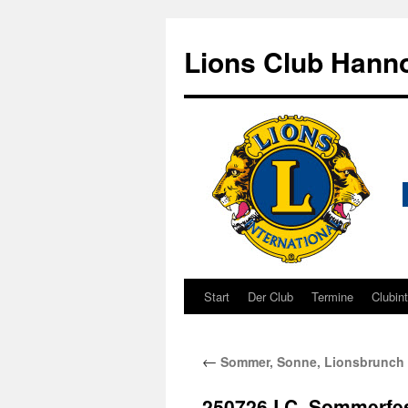
Zum
Inhalt
Lions Club Hanno
springen
Start
Der Club
Termine
Clubin
←
Sommer, Sonne, Lionsbrunch
250726.LC_Sommerfes