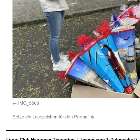
IMG_5568
Setze ein Lesezeichen für den
Permalink
.
Lions Club Hannover-Tiergarten
Impressum & Datenschutz