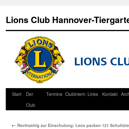
Zum
Inhalt
Lions Club Hannover-Tiergart
springen
Start
Der
Termine
Clubintern
Links
Kontakt
Arc
Club
←
Rechtzeitig zur Einschulung: Leos packen 121 Schultüt