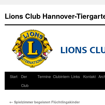
Zum
Inhalt
Lions Club Hannover-Tiergart
springen
Start
Der
Termine
Clubintern
Links
Kontakt
Arc
Club
←
Spielzimmer begeistert Flüchtlingskinder