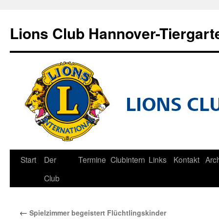
Zum
Inhalt
Lions Club Hannover-Tiergart
springen
Start
Der
Termine
Clubintern
Links
Kontakt
Arc
Club
←
Spielzimmer begeistert Flüchtlingskinder