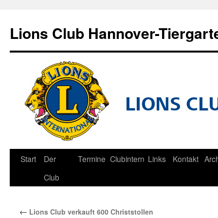
Zum
Inhalt
Lions Club Hannover-Tiergart
springen
Start
Der
Termine
Clubintern
Links
Kontakt
Arc
Club
←
Lions Club verkauft 600 Christstollen