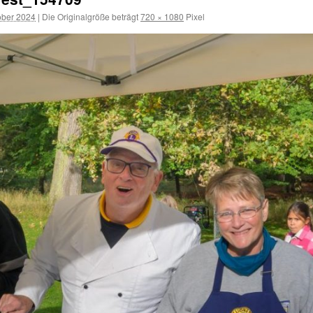
ober 2024
|
Die Originalgröße beträgt
720 × 1080
Pixel