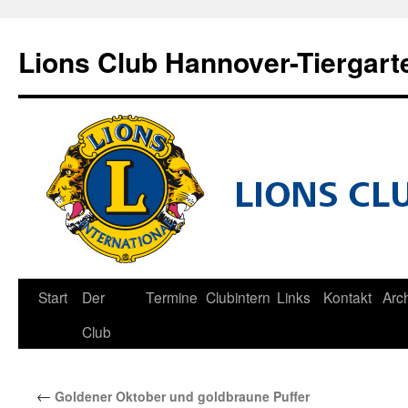
Zum
Inhalt
Lions Club Hannover-Tiergart
springen
Start
Der
Termine
Clubintern
Links
Kontakt
Arc
Club
←
Goldener Oktober und goldbraune Puffer