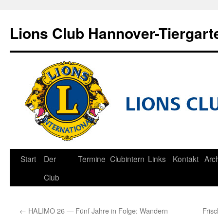
Zum
Inhalt
Lions Club Hannover-Tiergart
springen
Start
Der
Termine
Clubintern
Links
Kontakt
Arc
Club
←
HALIMO 26 — Fünf Jahre in Folge: Wandern
Fris