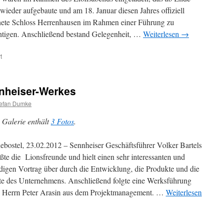
wieder aufgebaute und am 18. Januar diesen Jahres offiziell
nete Schloss Herrenhausen im Rahmen einer Führung zu
htigen. Anschließend bestand Gelegenheit, …
Weiterlesen
→
für
t
Besichtigung
des
neuen
nheiser-Werkes
Schlosses
Herrenhausen
efan Dumke
 Galerie enthält
3 Fotos
.
bostel, 23.02.2012 – Sennheiser Geschäftsführer Volker Bartels
ßte die Lionsfreunde und hielt einen sehr interessanten und
digen Vortrag über durch die Entwicklung, die Produkte und die
e des Unternehmens. Anschließend folgte eine Werksführung
 Herrn Peter Arasin aus dem Projektmanagement. …
Weiterlesen