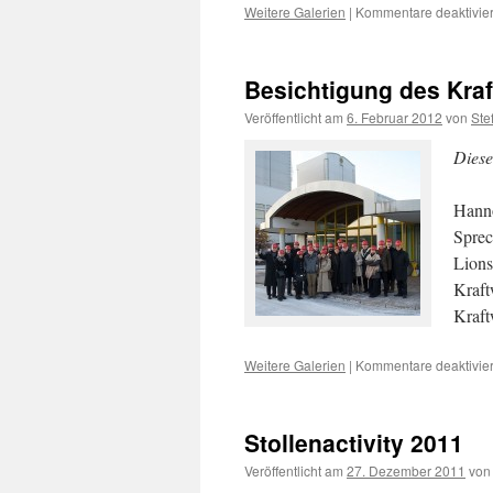
Weitere Galerien
|
Kommentare deaktivier
Besichtigung des Kraf
Veröffentlicht am
6. Februar 2012
von
Ste
Diese
Hanno
Sprec
Lions
Kraft
Kraft
Weitere Galerien
|
Kommentare deaktivier
Stollenactivity 2011
Veröffentlicht am
27. Dezember 2011
von