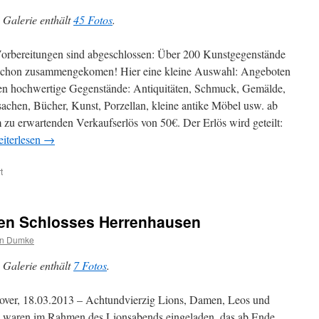
Celle
 Galerie enthält
45 Fotos
.
orbereitungen sind abgeschlossen: Über 200 Kunstgegenstände
schon zusammengekomen! Hier eine kleine Auswahl: Angeboten
n hochwertige Gegenstände: Antiquitäten, Schmuck, Gemälde,
sachen, Bücher, Kunst, Porzellan, kleine antike Möbel usw. ab
 zu erwartenden Verkaufserlös von 50€. Der Erlös wird geteilt:
iterlesen
→
für
t
KunstDesignBasar
am
2.
en Schlosses Herrenhausen
November
2013
an Dumke
 Galerie enthält
7 Fotos
.
ver, 18.03.2013 – Achtundvierzig Lions, Damen, Leos und
 waren im Rahmen des Lionsabends eingeladen, das ab Ende