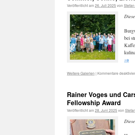
Veröffentlicht am
26. Juli 2025
von
Stefa
Diese
Burgw
bei s
Kaffe
kulin
→
Weitere Galerien
|
Kommentare deaktivier
Rainer Voges und Cars
Fellowship Award
Veröffentlicht am
28. Juni 2025
von
Stefa
Diese