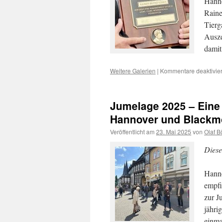
Hanno
Raine
Tierg
Ausze
damit
Weitere Galerien
|
Kommentare deaktivier
Jumelage 2025 – Eine
Hannover und Blackm
Veröffentlicht am
23. Mai 2025
von
Olaf B
Diese
Hanno
empfi
zur J
jähri
einma