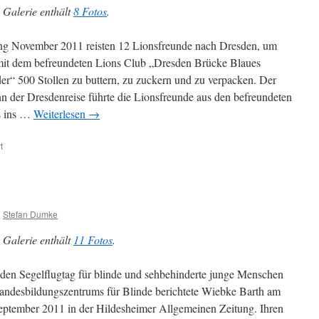
 Galerie enthält
8 Fotos
.
g November 2011 reisten 12 Lionsfreunde nach Dresden, um
mit dem befreundeten Lions Club „Dresden Brücke Blaues
r“ 500 Stollen zu buttern, zu zuckern und zu verpacken. Der
n der Dresdenreise führte die Lionsfreunde aus den befreundeten
s ins …
Weiterlesen
→
für
t
Stollenactivity
2011
n
Stefan Dumke
 Galerie enthält
11 Fotos
.
den Segelflugtag für blinde und sehbehinderte junge Menschen
andesbildungszentrums für Blinde berichtete Wiebke Barth am
eptember 2011 in der Hildesheimer Allgemeinen Zeitung. Ihren