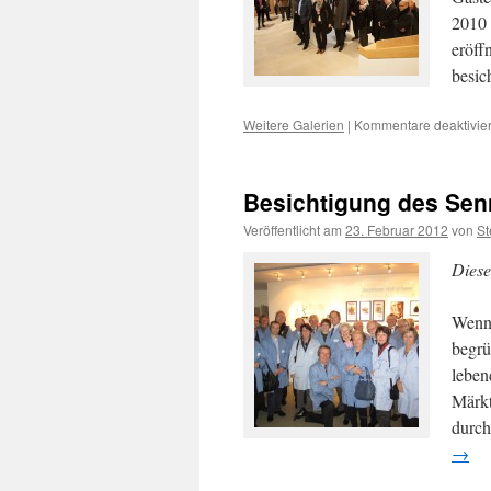
2010 
eröff
besic
Weitere Galerien
|
Kommentare deaktivier
Besichtigung des Sen
Veröffentlicht am
23. Februar 2012
von
St
Diese
Wenne
begrü
leben
Märkt
durch
→