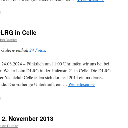
für
t
Jumelage
2025
–
LRG in Celle
Eine
Brücke
efan Dumke
der
Freundschaft
 Galerie enthält
24 Fotos
.
zwischen
Hannover
, 24.08.2024 – Pünktlich um 11:00 Uhr trafen wir uns bei bei
und
Blackmore
m Wetter beim DLRG in der Hafenstr. 21 in Celle. Die DLRG
Vale
er Yachtclub Celle teilen sich dort seit 2014 ein modernes
de. Die vorherige Unterkunft, ein …
Weiterlesen
→
für
t
Lions
besuchen
den
 2. November 2013
DLRG
in
efan Dumke