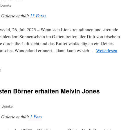
n Dumke
 Galerie enthält
15 Fotos
.
edel, 26. Juli 2025 – Wenn sich Lionsfreundinnen und -freunde
trahlendem Sonnenschein im Garten treffen, der Duft von frischem
e durch die Luft zieht und das Buffet verdächtig an ein kleines
arisches Wunderland erinnert – dann kann es sich …
Weiterlesen
für
t
Sommer,
Sonne,
Lionsbrunch
ten Börner erhalten Melvin Jones
n Dumke
 Galerie enthält
1 Foto
.