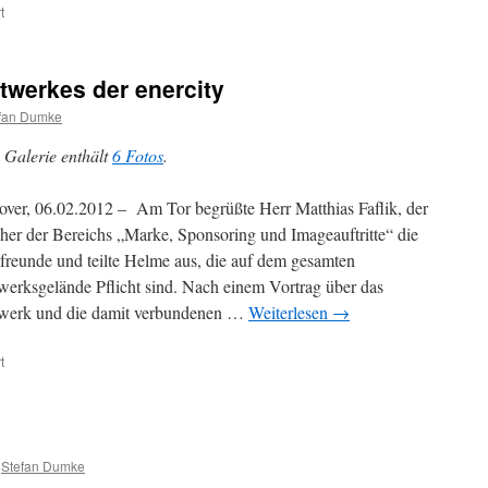
für
t
Besichtigung
des
Sennheiser-
twerkes der enercity
Werkes
fan Dumke
 Galerie enthält
6 Fotos
.
ver, 06.02.2012 – Am Tor begrüßte Herr Matthias Faflik, der
her der Bereichs „Marke, Sponsoring und Imageauftritte“ die
freunde und teilte Helme aus, die auf dem gesamten
werksgelände Pflicht sind. Nach einem Vortrag über das
werk und die damit verbundenen …
Weiterlesen
→
für
t
Besichtigung
des
Kraftwerkes
der
enercity
Stefan Dumke