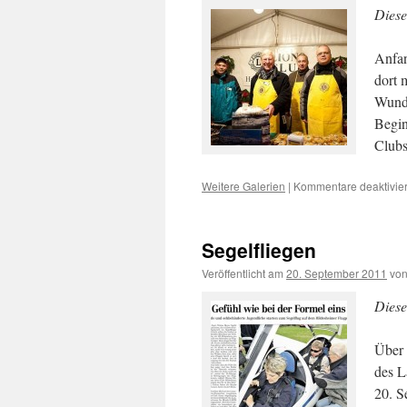
Diese
Anfan
dort 
Wunde
Begin
Club
Weitere Galerien
|
Kommentare deaktivier
Segelfliegen
Veröffentlicht am
20. September 2011
vo
Diese
Über 
des L
20. S