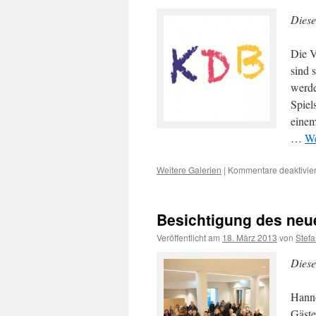
Diese
Die V
sind 
werde
Spiel
einem
…
We
Weitere Galerien
|
Kommentare deaktivier
Besichtigung des neu
Veröffentlicht am
18. März 2013
von
Stef
Diese
Hanno
Gäste