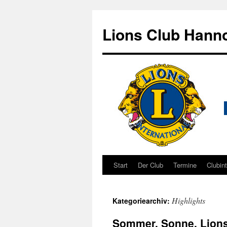
Zum
Inhalt
Lions Club Hanno
springen
Start
Der Club
Termine
Clubin
Highlights
Kategoriearchiv:
Sommer, Sonne, Lion