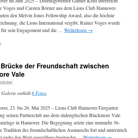
ver im Juni 2025 – Distriktgovernor Günter Kraft überreicht
r Voges und Carsten Börner aus dem Lions Club Hannover-
arten den Melvin Jones Fellowship Award, also die höchste
ichnung, die Lions International vergibt. Rainer Voges wurde
 für sein Engagement und die …
Weiterlesen
→
für
t
Rainer
Voges
und
 Brücke der Freundschaft zwischen
Carsten
Börner
ore Vale
erhalten
ödecker
Melvin
Jones
 Galerie enthält
6 Fotos
.
Fellowship
Award
ver, 23. bis 26. Mai 2025 – Lions Club Hannover-Tiergarten
ng seinen Partnerclub aus dem südenglischen Blackmore Vale
umelage in Hannover. Die Begegnung setzte eine nunmehr 36-
ge Tradition des freundschaftlichen Austauschs fort und unterstrich
l mehr den Wert grenzüberschreitender …
Weiterlesen
→