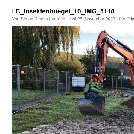
LC_Insektenhuegel_10_IMG_5118
Von
Stefan Dumke
|
Veröffentlicht
25. November 2023
|
Die Orig