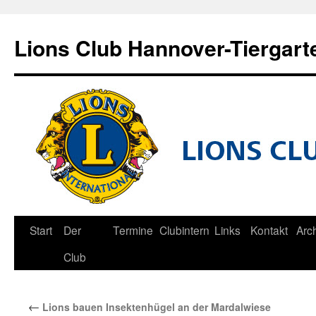
Zum
Inhalt
Lions Club Hannover-Tiergart
springen
Start
Der
Termine
Clubintern
Links
Kontakt
Arc
Club
←
Lions bauen Insektenhügel an der Mardalwiese