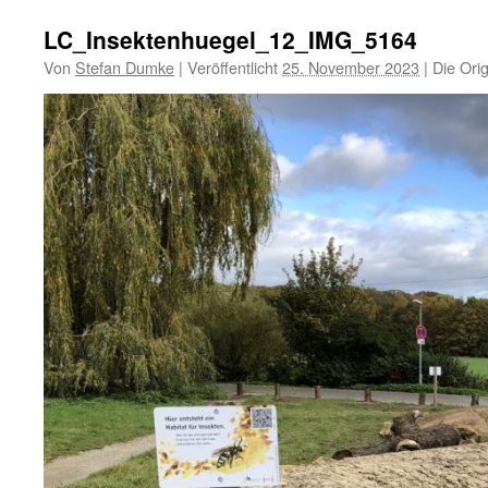
LC_Insektenhuegel_12_IMG_5164
Von
Stefan Dumke
|
Veröffentlicht
25. November 2023
|
Die Orig