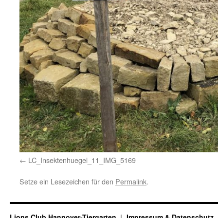
LC_Insektenhuegel_11_IMG_5169
Setze ein Lesezeichen für den
Permalink
.
Lions Club Hannover-Tiergarten
Impressum & Datenschutz