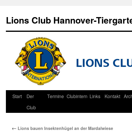
Zum
Inhalt
Lions Club Hannover-Tiergart
springen
Start
Der
Termine
Clubintern
Links
Kontakt
Arc
Club
←
Lions bauen Insektenhügel an der Mardalwiese