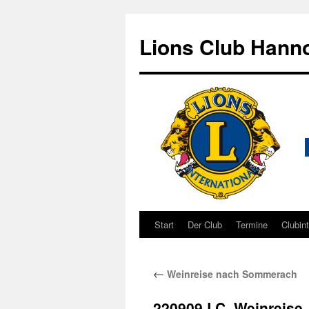
Zum
Inhalt
Lions Club Hanno
springen
Start
Der Club
Termine
Clubin
←
Weinreise nach Sommerach
220909.LC_Weinreise