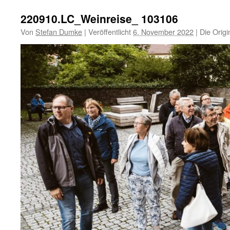
220910.LC_Weinreise_ 103106
Von
Stefan Dumke
|
Veröffentlicht
6. November 2022
|
Die Origi