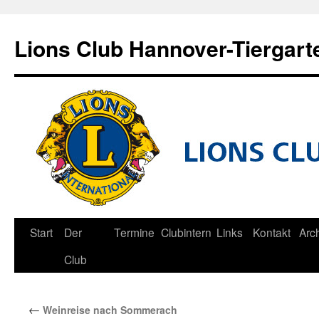
Zum
Inhalt
Lions Club Hannover-Tiergart
springen
Start
Der
Termine
Clubintern
Links
Kontakt
Arc
Club
←
Weinreise nach Sommerach