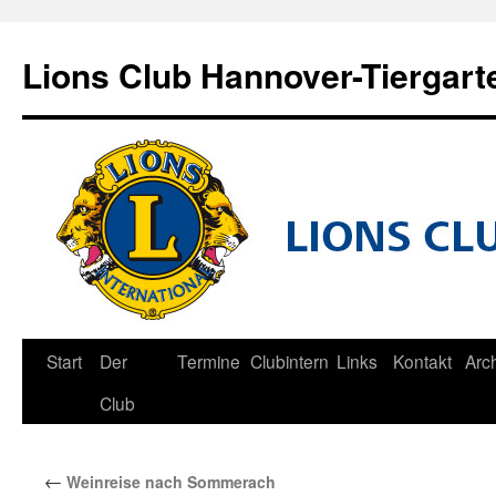
Zum
Inhalt
Lions Club Hannover-Tiergart
springen
Start
Der
Termine
Clubintern
Links
Kontakt
Arc
Club
←
Weinreise nach Sommerach