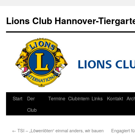
Zum
Inhalt
Lions Club Hannover-Tiergart
springen
Start
Der
Termine
Clubintern
Links
Kontakt
Arc
Club
←
TSI – „Löwenlöten“ einmal anders, wir bauen
Engagiert f