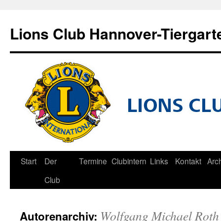
Zum
Inhalt
Lions Club Hannover-Tiergart
springen
Start
Der
Termine
Clubintern
Links
Kontakt
Arc
Club
Wolfgang Michael Roth
Autorenarchiv: