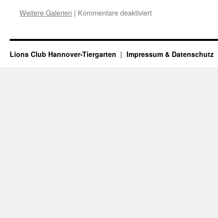
für
Weitere Galerien
|
Kommentare deaktiviert
Martina
Pluschke
ist
erste
Lions Club Hannover-Tiergarten
Impressum & Datenschutz
Präsidentin
des
Lions
Clubs
Hannover-
Tiergarten