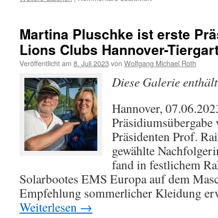
Dr.
Wolfgang
Roth
Martina Pluschke ist erste Prä
wird
Lions Clubs Hannover-Tiergar
59.
Präsident
Veröffentlicht am
8. Juli 2023
von
Wolfgang Michael Roth
des
Lions
Diese Galerie enthäl
Clubs
Hannover-
Tiergarten
Hannover, 07.06.202
Präsidiumsübergabe 
Präsidenten Prof. Ra
gewählte Nachfolgeri
fand in festlichem R
Solarbootes EMS Europa auf dem Masch
Empfehlung sommerlicher Kleidung erw
Weiterlesen
→